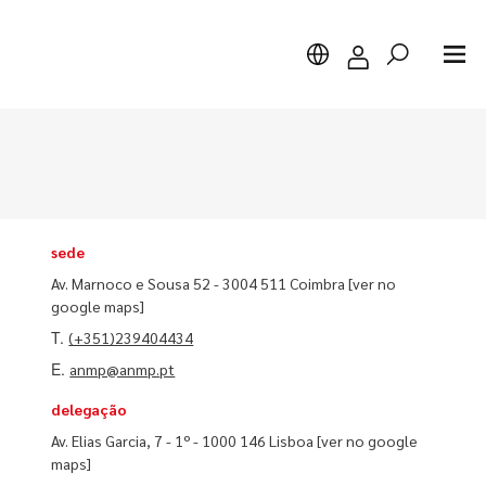
Pesquisar
sede
Av. Marnoco e Sousa 52 - 3004 511 Coimbra
[ver no
google maps]
T.
(+351)239404434
E.
anmp@anmp.pt
delegação
Av. Elias Garcia, 7 - 1º - 1000 146 Lisboa
[ver no google
maps]