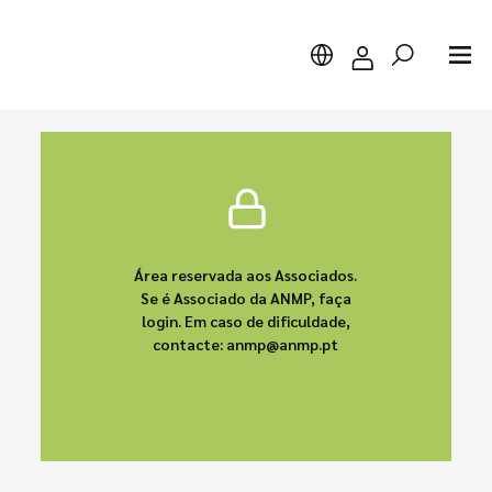
Pesquisar
Área reservada aos Associados.
Se é Associado da ANMP, faça
login. Em caso de dificuldade,
contacte: anmp@anmp.pt