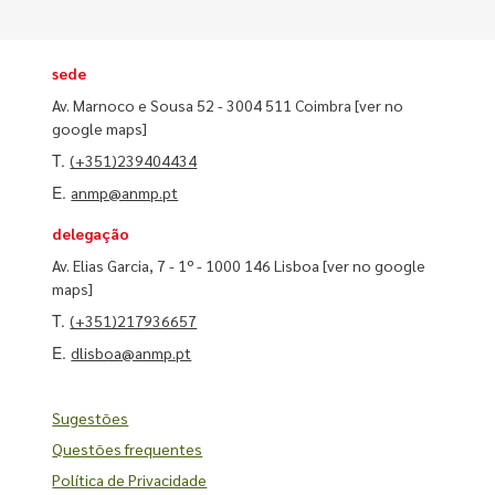
sede
Av. Marnoco e Sousa 52 - 3004 511 Coimbra
[ver no
google maps]
T.
(+351)239404434
E.
anmp@anmp.pt
delegação
Av. Elias Garcia, 7 - 1º - 1000 146 Lisboa
[ver no google
maps]
T.
(+351)217936657
E.
dlisboa@anmp.pt
Sugestões
Questões frequentes
Política de Privacidade