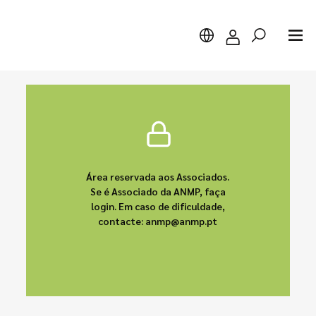
Pesquisar
Área reservada aos Associados.
Se é Associado da ANMP, faça
login. Em caso de dificuldade,
contacte: anmp@anmp.pt