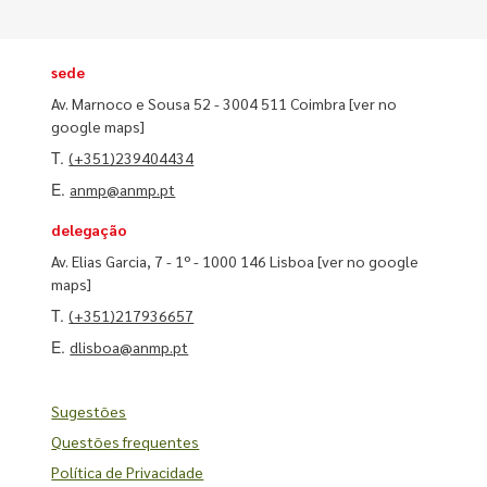
sede
Av. Marnoco e Sousa 52 - 3004 511 Coimbra
[ver no
google maps]
T.
(+351)239404434
E.
anmp@anmp.pt
delegação
Av. Elias Garcia, 7 - 1º - 1000 146 Lisboa
[ver no google
maps]
T.
(+351)217936657
E.
dlisboa@anmp.pt
Sugestões
Questões frequentes
Política de Privacidade