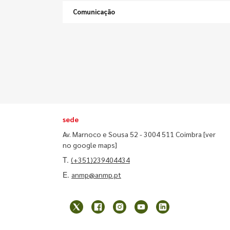
Comunicação
sede
Av. Marnoco e Sousa 52 - 3004 511 Coimbra
[ver
no google maps]
T.
(+351)239404434
E.
anmp@anmp.pt