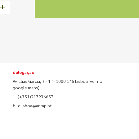
delegação
Av. Elias Garcia, 7 - 1º - 1000 146 Lisboa
[ver no
google maps]
T.
(+351)217936657
E.
dlisboa@anmp.pt