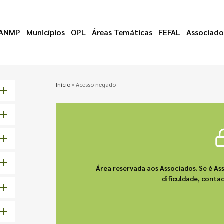
ANMP
Municípios
OPL
Áreas Temáticas
FEFAL
Associado
Início
•
Acesso negado
Área reservada aos Associados. Se é As
dificuldade, cont