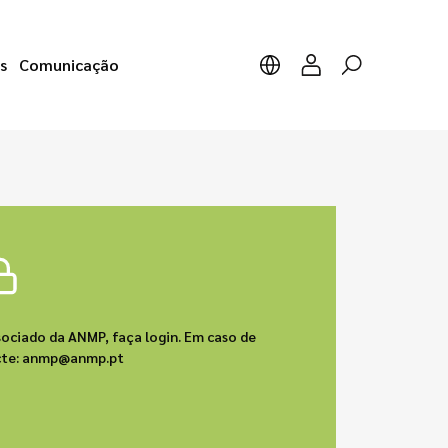
s
Comunicação
sociado da ANMP, faça login. Em caso de
acte: anmp@anmp.pt