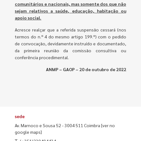
comunitários e nacionais, mas somente dos que não
sejam relativos a saúde, educação, habitação ou
apoio social.
Acresce realçar que a referida suspensão cessará (nos
termos do n.º 4 do mesmo artigo 199.º) com o pedido
de convocação, devidamente instruído e documentado,
da primeira reunião da comissão consultiva ou
conferência procedimental.
ANMP – GAOP – 20 de outubro de 2022
sede
Av. Marnoco e Sousa 52 - 3004 511 Coimbra
[ver no
google maps]