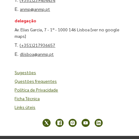
T.
(+351)239404434
E.
anmp@anmp.pt
delegação
Av. Elias Garcia, 7 - 1º - 1000 146 Lisboa
[ver no google
maps]
T.
(+351)217936657
E.
dlisboa@anmp.pt
Sugestões
Questões frequentes
Política de Privacidade
Ficha Técnica
Links úteis