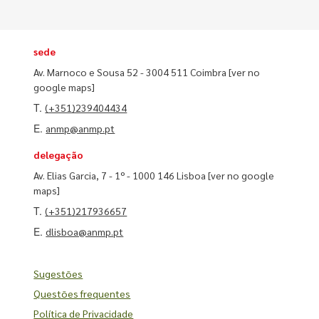
sede
Av. Marnoco e Sousa 52 - 3004 511 Coimbra
[ver no
google maps]
T.
(+351)239404434
E.
anmp@anmp.pt
delegação
Av. Elias Garcia, 7 - 1º - 1000 146 Lisboa
[ver no google
maps]
T.
(+351)217936657
E.
dlisboa@anmp.pt
Sugestões
Questões frequentes
Política de Privacidade