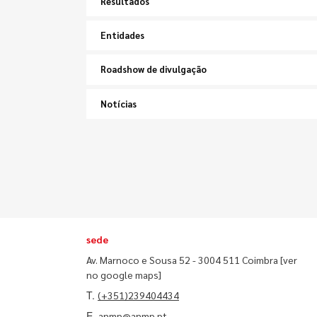
Resultados
Entidades
Roadshow de divulgação
Notícias
sede
Av. Marnoco e Sousa 52 - 3004 511 Coimbra
[ver
no google maps]
T.
(+351)239404434
E.
anmp@anmp.pt