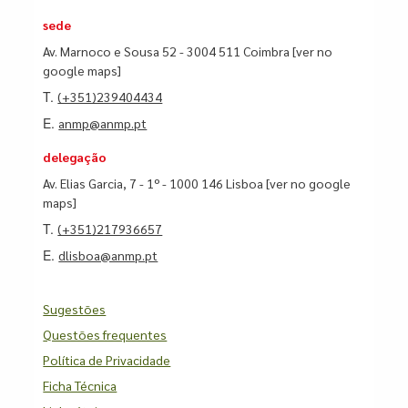
sede
Av. Marnoco e Sousa 52 - 3004 511 Coimbra
[ver no
google maps]
T.
(+351)239404434
E.
anmp@anmp.pt
delegação
Av. Elias Garcia, 7 - 1º - 1000 146 Lisboa
[ver no google
maps]
T.
(+351)217936657
E.
dlisboa@anmp.pt
Sugestões
Questões frequentes
Política de Privacidade
Ficha Técnica