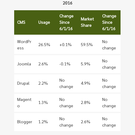
2016
Change
Change
Market
CMS
Usage
Since
Since
Share
6/1/16
6/1/16
WordPr
No
26.5%
+0.1%
59.5%
ess
change
No
Joomla
2.6%
-0.1%
5.9%
change
No
No
Drupal
2.2%
4.9%
change
change
Magent
No
No
1.3%
2.8%
o
change
change
No
No
Blogger
1.2%
2.6%
change
change