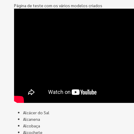
Página de teste com os vários modelos criados
Alcácer do Sal
Alcanena
Alcobaça
Alcochete