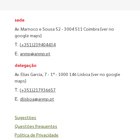
sede
Av. Marnoco e Sousa 52 - 3004 511 Coimbra
[ver no
google maps]
T.
(+351)239404434
E.
anmp@anmp.pt
delegação
Av. Elias Garcia, 7 - 1º - 1000 146 Lisboa
[ver no google
maps]
T.
(+351)217936657
E.
dlisboa@anmp.pt
Sugestões
Questões frequentes
Política de Privacidade